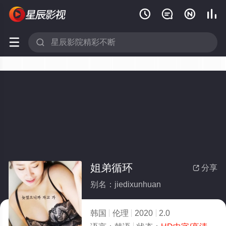






姐弟循环
分享

别名：jiedixunhuan
韩国
伦理
2020
2.0