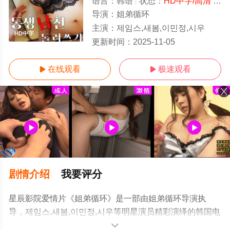
语言：
韩语
状态：
HD中字/高清
- 免费在线播放
导演：
姐弟循环
主演：
제임스,새봄,이민정,시우
HD中字
更新时间：
2025-11-05
在线观看
极速观看


剧情介绍
我要评分
星辰影院爱情片《姐弟循环》是一部由姐弟循环导演执
导，제임스,새봄,이민정,시우等明星演员精彩演绎的韩国电
影，手机免费观看高清未删减完整版电影大全就上星辰影
