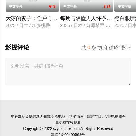
9.0
1.0
中文字幕
中文字幕
中文字幕
大家的妻子：住户专用洞口
每晚与隔壁男人怀孕性爱
翻白眼喷
2025 / 日本 / 加藤桃香
2025 / 日本 / 舞原希里,佐川金二
2025 / 
影视评论
共
0
条 “姐弟循环” 影评
星辰影院
提供最新无删减高清电影、动漫动画、综艺节目、VIP电视剧全
集免费在线观看
Copyright © 2022 szyukuotex.com All Rights Reserved
滇ICP备60490563号