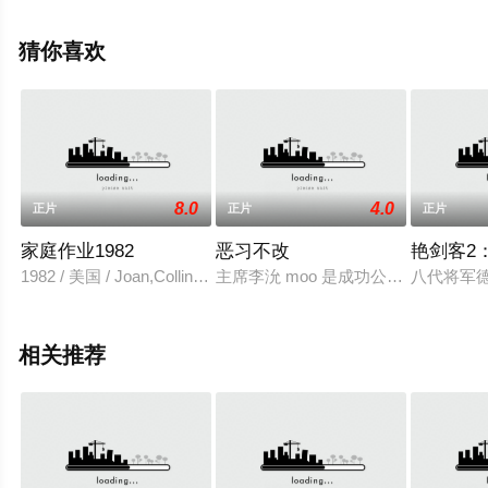
视，更多相关信息可移步至豆瓣电影、电视猫或剧情网等
平台了解。
猜你喜欢
8.0
4.0
正片
正片
正片
家庭作业1982
恶习不改
艳剑客2
1982 / 美国 / Joan,Collins,Michael,Morgan,Shell,Kepler,Lanny
主席李沇 moo 是成功公寓分销商
八代将军
相关推荐