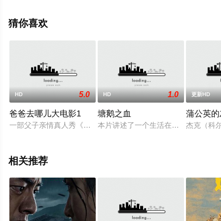
中国大陆,中国香港电影，手机免费观看高清未删减完整版
电影大全就上星辰影视，更多相关信息可移步至豆瓣电
猜你喜欢
影、电视猫或剧情网等平台了解。
5.0
1.0
HD
HD
更新HD
爸爸去哪儿大电影1
塘鹅之血
蒲公英的
一部父子亲情真人秀《爸爸去哪儿》，在中国掀起收视狂潮和广
本片讲述了一个生活在伦敦的有趣年轻人的故事。
杰克（科尔·豪
相关推荐