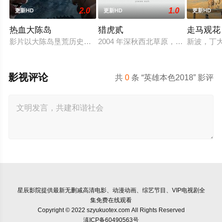
2.0
1.0
更新HD
更新HD
更新HD
热血大陈岛
猎虎贰
走马观花
影片以大陈岛垦荒历史为创作底色，在尊重历史真实性的前提下
2004 年深秋西北草原，假交警截
新波，丁
影视评论
共
0
条 “英雄本色2018” 影评
星辰影院
提供最新无删减高清电影、动漫动画、综艺节目、VIP电视剧全
集免费在线观看
Copyright © 2022 szyukuotex.com All Rights Reserved
滇ICP备60490563号