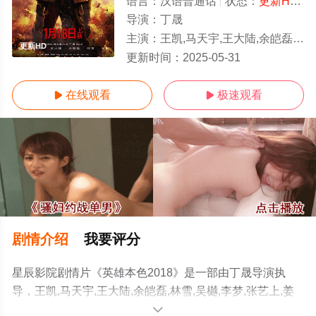
语言：
汉语普通话
状态：
更新HD/高清
导演：
丁晟
主演：
王凯,马天宇,王大陆,余皑磊,林雪,吴樾,李梦,张艺上,姜珮瑶,李岷城,宁浩,韩寒,丁晟,曾志伟
更新HD
更新时间：
2025-05-31
在线观看
极速观看


剧情介绍
我要评分
星辰影院剧情片《英雄本色2018》是一部由丁晟导演执
导，王凯,马天宇,王大陆,余皑磊,林雪,吴樾,李梦,张艺上,姜
珮瑶,李岷城,宁浩,韩寒,丁晟,曾志伟等明星演员精彩演绎的
