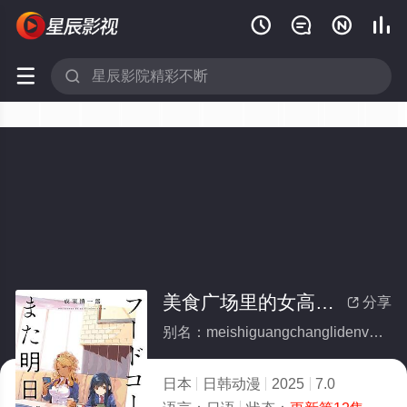






美食广场里的女高中生们在说啥
分享

别名：meishiguangchanglidenvgaozhongshengmenzaishuosha
日本
日韩动漫
2025
7.0