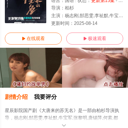
语言：
国语
状态：
更新第15集
- 免费在线播放
导演：
柏杉
主演：
杨志刚,郜思雯,李祉默,牛宝军,张黎明,唐锡萍,何索,都钊,顾明漪,刘秦杉,牛北壬,马赫,姬晨牧,马亮
更新第15集
更新时间：
2025-08-14
在线观看
极速观看


剧情介绍
我要评分
星辰影院国产剧《大唐来的苏无名》是一部由柏杉导演执
导，杨志刚,郜思雯,李祉默,牛宝军,张黎明,唐锡萍,何索,都
钊,顾明漪,刘秦杉,牛北壬,马赫,姬晨牧,马亮等明星演员精彩
