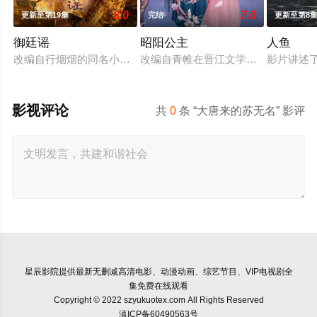
8.0
7.0
更新至第19集
完结
更新至第8
御廷谣
昭阳公主
人鱼
改编自行烟烟的同名小说。孟廷辉，大平王朝有史以来个以女子
改编自青帷在晋江文学城的小说《平
影片讲述
影视评论
共
0
条 “大唐来的苏无名” 影评
星辰影院
提供最新无删减高清电影、动漫动画、综艺节目、VIP电视剧全
集免费在线观看
Copyright © 2022 szyukuotex.com All Rights Reserved
滇ICP备60490563号