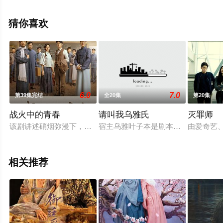
演绎的大陆电视剧，手机免费观看高清未删减完整版电视
剧全集就上星辰影视，更多相关信息可移步至豆瓣电视
猜你喜欢
剧、电视猫或剧情网等平台了解。
6.0
7.0
第39集完结
全20集
第20集
战火中的青春
请叫我乌雅氏
灭罪师
该剧讲述硝烟弥漫下，一群铁骨铮铮的热血青年，不畏枪林弹雨
宿主乌雅叶子本是剧本设定好的女主
由爱奇艺
相关推荐