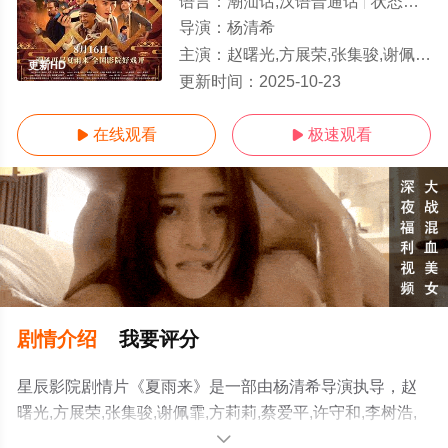
语言：
潮汕话,汉语普通话
状态：
更新
导演：
杨清希
主演：
赵曙光,方展荣,张集骏,谢佩霏,方莉莉,蔡爱平,许守和,李树浩,纪传泽,苏细珍,曾赛英,张鸿华,陈晓娴
更新HD
更新时间：
2025-10-23
在线观看
极速观看


剧情介绍
我要评分
星辰影院剧情片《夏雨来》是一部由杨清希导演执导，赵
曙光,方展荣,张集骏,谢佩霏,方莉莉,蔡爱平,许守和,李树浩,
纪传泽,苏细珍,曾赛英,张鸿华,陈晓娴等明星演员精彩演绎
