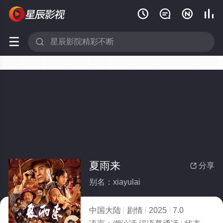






夏雨来
分享

别名：xiayulai
中国大陆
剧情
2025
7.0