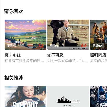
的中国大陆电影，手机免费观看高清未删减完整版电影大
全就上星辰影视，更多相关信息可移步至豆瓣电影、电视
猜你喜欢
猫或剧情网等平台了解。
7.0
6.0
更新HD
更新HD中字
更新HD
夏来冬往
触不可及
照明商店
在粤海市打拼多年的佳妮与男友志远，最近因为结婚买房的事产
因为一次跳伞事故，白人富翁菲利普Philip
深巷的尽
相关推荐