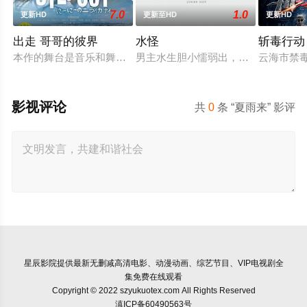
7.0
1.0
更新HD
更新至HD
更新HD
出走 哥哥的彼界
水怪
斩毒行动
本作的舞台是音乐和舞蹈融入生活的冲绳。与母亲朱音、妹妹舞
男主水生胆小懦弱出，生在捕鱼家庭
云海市禁毒
影视评论
共
0
条 “夏雨来” 影评
星辰影院
提供最新无删减高清电影、动漫动画、综艺节目、VIP电视剧全
集免费在线观看
Copyright © 2022 szyukuotex.com All Rights Reserved
滇ICP备60490563号