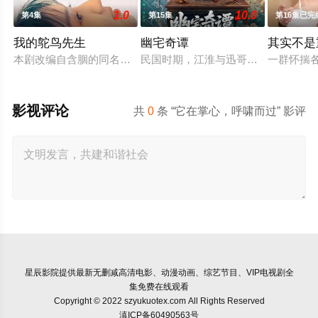
1.0
10.0
第4集
第15集
第16集已完
我的鸵鸟先生
幽宅奇谭
其实不是
本剧改编自含胭的同名小说，讲述了邻家女孩庞倩（苏晓彤 饰）
民国时期，江淮与迅哥组成说书班子，
一群怀揣
影视评论
共
0
条 “它在掌心，呼啸而过” 影评
星辰影院
提供最新无删减高清电影、动漫动画、综艺节目、VIP电视剧全
集免费在线观看
Copyright © 2022 szyukuotex.com All Rights Reserved
滇ICP备60490563号