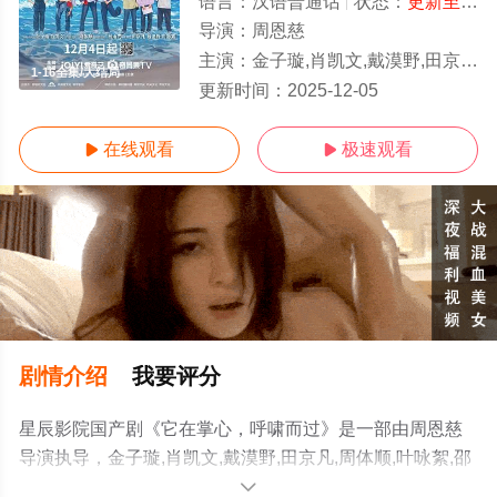
语言：
汉语普通话
状态：
更新至第16集
导演：
周恩慈
主演：
金子璇,肖凯文,戴漠野,田京凡,周体顺,叶咏絮,邵晓江,王羽菲,杨雨光
1-16全集/大结局
更新时间：
2025-12-05
在线观看
极速观看


剧情介绍
我要评分
星辰影院国产剧《它在掌心，呼啸而过》是一部由周恩慈
导演执导，金子璇,肖凯文,戴漠野,田京凡,周体顺,叶咏絮,邵
晓江,王羽菲,杨雨光等明星演员精彩演绎的中国大陆电视
