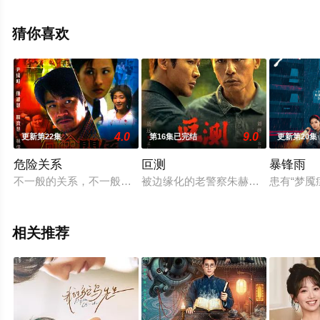
剧，大结局剧情已揭晓（1-16全集），手机免费观看高清
未删减完整版电视剧全集就上星辰影视，更多相关信息可
猜你喜欢
移步至豆瓣电视剧、电视猫或剧情网等平台了解。
4.0
9.0
更新第22集
第16集已完结
更新第20集
危险关系
叵测
暴锋雨
不一般的关系，不一般的情感，引发出不一般的故事…… 女警张
被边缘化的老警察朱赫来（刘烨 饰
患有“梦
相关推荐