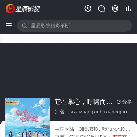






它在掌心，呼啸而过(全集)
分享

别名：tazaizhangxinhuxiaoerguo
中国大陆
剧情,喜剧,运动,内地剧,国产