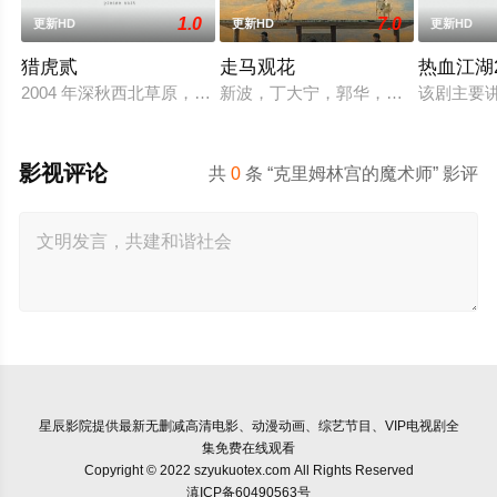
1.0
7.0
更新HD
更新HD
更新HD
猎虎贰
走马观花
热血江湖2
2004 年深秋西北草原，假交警截停铜矿押运车，炸药破箱、两
新波，丁大宁，郭华，程一木他们毕
该剧主要
影视评论
共
0
条 “克里姆林宫的魔术师” 影评
星辰影院
提供最新无删减高清电影、动漫动画、综艺节目、VIP电视剧全
集免费在线观看
Copyright © 2022 szyukuotex.com All Rights Reserved
滇ICP备60490563号