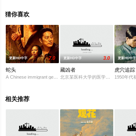
凯斯,安东·利特维诺夫,Matthew·Baunsgard,亚历山大·约翰
逊,Sergey·Podymin,Magne-H?vard·Brekke,Anastasia·Sut
猜你喜欢
等明星演员精彩演绎的美国,英国,法国电影，手机免费观看
高清未删减完整版电影大全就上星辰影视，更多相关信息
可移步至豆瓣电影、电视猫或剧情网等平台了解。
7.0
3.0
更新HD中字
更新HD中字
更新HD中
蛇头
藏凶者
虎穴追踪
A Chinese immigrant get caught up in an intern
北京某医科大学的医学博士生董秋雯
1950
相关推荐