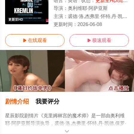
语言：
英语
状态：
更新至HD/高清
-
导演：
奥利维耶·阿萨亚斯
主演：
裘德·洛,杰弗里·怀特,丹·凯德,保罗·达诺,汤姆·斯图里奇,威尔·基恩,艾丽西亚·维坎德,安德瑞斯·凯
更新至HD
更新时间：
2026-06-08
在线观看
极速观看


剧情介绍
我要评分
星辰影院剧情片《克里姆林宫的魔术师》是一部由奥利维
耶·阿萨亚斯导演执导，裘德·洛,杰弗里·怀特,丹·凯德,保罗·
达诺,汤姆·斯图里奇,威尔·基恩,艾丽西亚·维坎德,安德瑞斯·
