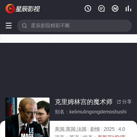






克里姆林宫的魔术师
分享

别名：kelimulingongdemoshushi
美国,英国,法国
剧情
2025
4.0