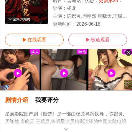
语言：
普通话
状态：
更新第24集
- 
导演：
杨龙
主演：
陈都灵,周翊然,唐晓天,王瑞昌,
1-1全集/大结局
更新时间：
2026-06-18
在线观看
极速观看


剧情介绍
我要评分
星辰影院国产剧《翘楚》是一部由杨龙导演执导，陈都灵,
周翊然,唐晓天,王瑞昌,等明星演员精彩演绎的中国大陆电视
剧，大结局剧情已揭晓（1-1全集），手机免费观看高清未
