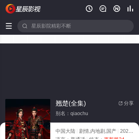






翘楚(全集)
分享

别名：qiaochu
中国大陆
剧情,内地剧,国产
2026
6