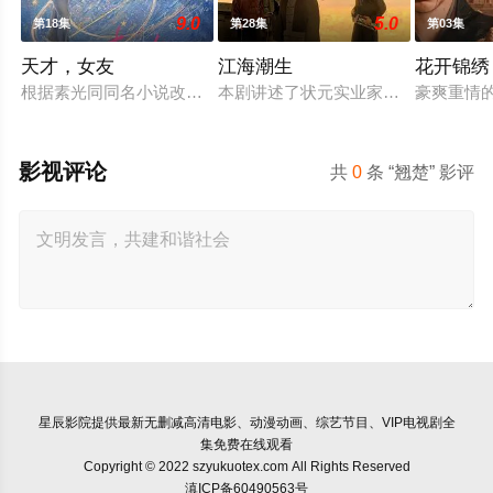
9.0
5.0
第18集
第28集
第03集
天才，女友
江海潮生
花开锦绣
根据素光同同名小说改编。江逾白长大以后，林知夏忽然对他说：
本剧讲述了状元实业家张謇创办大生
豪爽重情
影视评论
共
0
条 “翘楚” 影评
星辰影院
提供最新无删减高清电影、动漫动画、综艺节目、VIP电视剧全
集免费在线观看
Copyright © 2022 szyukuotex.com All Rights Reserved
滇ICP备60490563号