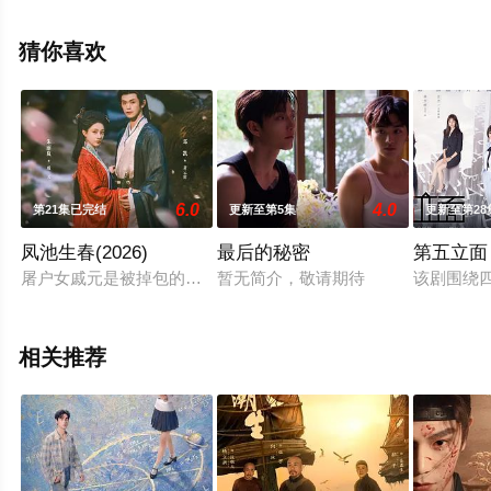
删减完整版电视剧全集就上星辰影视，更多相关信息可移
步至豆瓣电视剧、电视猫或剧情网等平台了解。
猜你喜欢
6.0
4.0
第21集已完结
更新至第5集
更新至第28
凤池生春(2026)
最后的秘密
第五立面
屠户女戚元是被掉包的侯府千金，假千金为自保陷害欺辱戚元。
暂无简介，敬请期待
该剧围绕
相关推荐