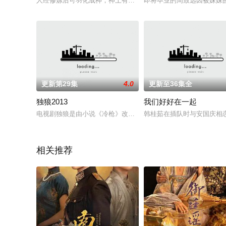
人经修炼后可羽化成神，神上有仙，仙上为帝，姜风苦修千年终
即将毕业的周致远因被妹妹
更新第29集
4.0
更新至36集全
独狼2013
我们好好在一起
电视剧独狼是由小说《冷枪》改编而来，讲述的是南京陷落后至
韩桂茹在插队时与安国庆相
相关推荐