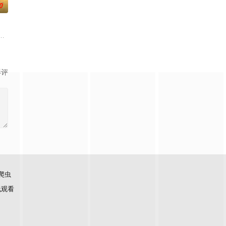
0
子剑因不满演习流于形式，假传指
大生企业，实业报国的故事。甲午战争后，国家蒙羞，张謇虽高中状元，
影评
爬虫
线观看