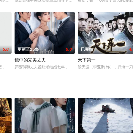
飞升为九极仙帝。凡人破仙帝境后可撕开
的水球教练凌颢儿激发了斗志，开始招兵买马重组水球队。他召集了原水球队
该剧是在中央政法委重点指导下， 以公安、 检察、法院、司法、国
唐初，在一代明君李世民的治理
5.0
更新至25集
9.0
已完结
4.
镜中的完美丈夫
天下第一
徐州会战前四十余天的时间内，在重重炮
恋，后被其无情抛弃，从而跳河自杀。命是救回来了，但是终身不能再生育。
罗薇琪和丈夫孟映潮结婚七年，感情走入瓶颈期，大吵一架后原本冷
段天涯（李亚鹏 饰），归海一刀