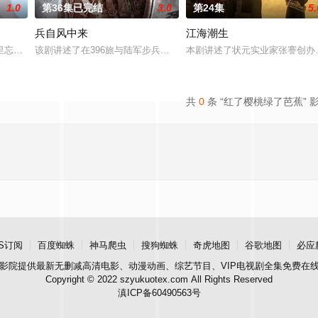
1.0
第36集已完结
3.0
第24集
5.
兵自风中来
江海潮生
“江逾白，我喜欢你，哲学和生物学意
里忘川元神，二人共感相连，一同寻仙草修复肉身。未央动心，却不知自身是
该剧讲述了在396旅与陆军步兵学院联合举办的小型军事演习中，郭
本剧讲述了状元实业家张謇创办
共
0
条 “红了樱桃绿了芭蕉” 
S订阅
百度蜘蛛
神马爬虫
搜狗蜘蛛
奇虎地图
谷歌地图
必应
影院
提供最新无删减高清电影、动漫动画、综艺节目、VIP电视剧全集免费在
Copyright © 2022 szyukuotex.com All Rights Reserved
滇ICP备60490563号