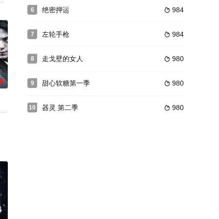
安五大政法单位中8组英雄人物为
下，国家逐渐从隋末的千疮百孔中恢复。国公之子程处默是长安城里有名
绝密押运
984
6

左轮手枪
984
7

走戈壁的女人
980
8

0
甜心软糖第一季
980
9

器灵 第二季
980
10

漠的丈夫突然像变了个人，简直堪称
（霍建华 饰），上官海棠（叶璇 饰），成是非（郭晋安 饰）是护