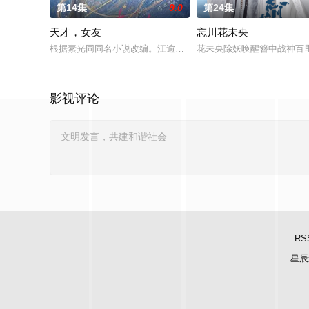
第14集
9.0
第24集
天才，女友
忘川花未央
根据素光同同名小说改编。江逾白长大以后，林知夏忽然对他说：
花未央除妖唤醒簪中战神百
影视评论
RS
星辰