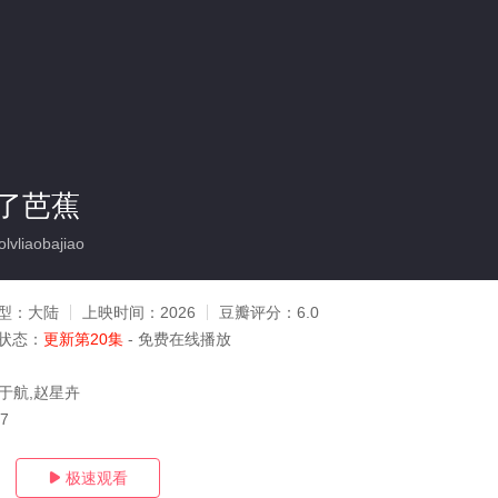
了芭蕉
vliaobajiao
型：
大陆
上映时间：
2026
豆瓣评分：
6.0
状态：
更新第20集
- 免费在线播放
,于航,赵星卉
17
极速观看
