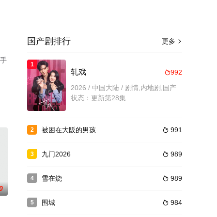
国产剧排行
更多

，手
1
轧戏
992

2026 / 中国大陆 / 剧情,内地剧,国产
状态：更新第28集
被困在大阪的男孩
991
2

九门2026
989
3

雪在烧
989
4

0
围城
984
5
