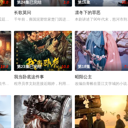
8.0
第24集已完结
1.0
第16集
10.
长歌莫问
凛冬下的罪恶
血少帅许又安与昆曲名伶荣筱楠推向不死
孟廷辉，大平王朝有史以来个以女子进士科三元及第入翰林院的奇女子。十年
千年前，雍国泥塑世家楚门因进贡的“十二生肖”离奇流血炸裂，惨遭
本剧讲述了90年代末，怒河市
10.0
第23集已完结
10.0
第18集
7.
我当卧底这件事
昭阳公主
。她从恨意中涅槃重生，借私生女桑落的
书班子，偶遇“白天人住屋，晚上鬼占房”的阴阳宅，江淮被掳走配“阴婚
程序员李文刻意接近顾婷，利用顾炎女儿奴的属性，请求老炮儿顾炎
改编自青帷在晋江文学城的小说