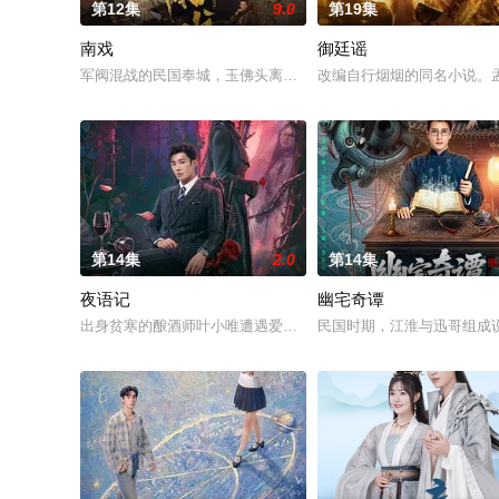
第12集
9.0
第19集
南戏
御廷谣
军阀混战的民国奉城，玉佛头离奇失窃，戏班主横尸戏台，将冷
改编自行烟烟的同名小说。
第14集
2.0
第14集
夜语记
幽宅奇谭
出身贫寒的酿酒师叶小唯遭遇爱人程桉、恩师林晚媚的双重背叛
民国时期，江淮与迅哥组成说