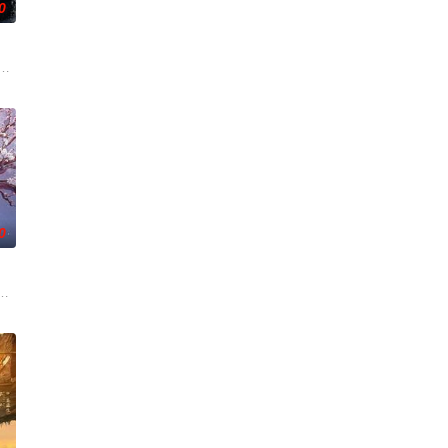
0
满门流放，楚父以死鸣冤。楚家大
刑侦支队在无普及监控、无DNA鉴定技术的支持下，通过摸排、勘查等
0
带自己用程序员身份卧底电诈集团以
《平阳公主》。