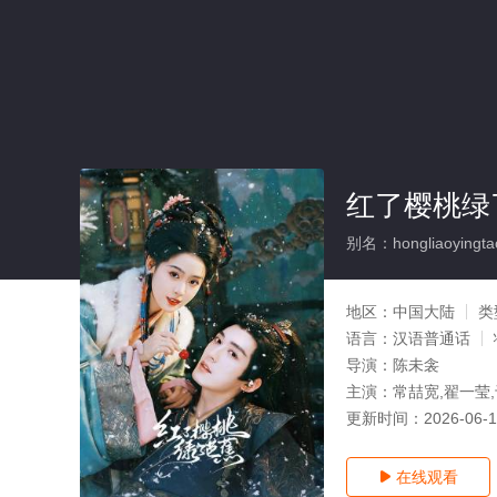
红了樱桃绿
别名：hongliaoyingtaol
地区：
中国大陆
类
语言：
汉语普通话
导演：
陈未衾
主演：
常喆宽,翟一莹
更新时间：
2026-06-
在线观看
