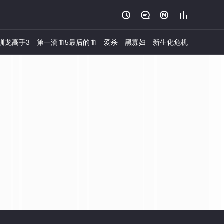




驯龙高手3
第一滴血5最后的血
爱杀
黑寡妇
新生化危机