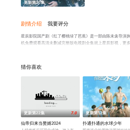
更新第20集
剧情介绍
我要评分
星辰影院国产剧《红了樱桃绿了芭蕉》是一部由陈未衾导演执
机免费观看高清未删减完整版电视剧全集就上星辰影视，更
猜你喜欢
更新第22集
7.0
更新第12集
仙帝归来当赘婿2024
扑通扑通的水球少年