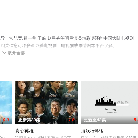
导，常喆宽,翟一莹,于航,赵星卉等明星演员精彩演绎的中国大陆电视剧
多相关信息可移步至豆瓣电视剧、电视猫或剧情网等平台了解。
展开全部

6.0
更新第39集
1.0
更新至42集
5.
真心英雄
骊歌行粤语