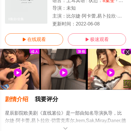
语言：
土耳其语
状态：
8集全
- 免费在线播放
导演：
未知
主演：
比尔婕·阿卡蕾,易卜拉欣·切雷克库尔,Irem,Sak,Miray,Daner,德芬·卡亚拉尔
8集全/全集
更新时间：
2022-06-08
在线观看
极速观看


剧情介绍
我要评分
星辰影院欧美剧《直线篡位》是一部由知名导演执导，比
尔婕·阿卡蕾,易卜拉欣·切雷克库尔,Irem,Sak,Miray,Daner,德
芬·卡亚拉尔等明星演员精彩演绎的土耳其电视剧，大结局
