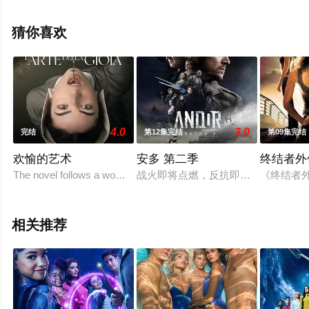
剧情已揭晓（8集全），手机免费观看高清未删减完整版电
视剧全集就上星辰影视，更多相关信息可移步至豆瓣电视
猜你喜欢
剧、电视猫或剧情网等平台了解。
4.0
3.0
完结
第12集完结
第09集完结
欢愉的艺术
安多 第二季
终结者外
The novel follows a woman, Modesta, who is bor
战火即将点燃，反抗即将崛起。
《终结者外传》(
相关推荐