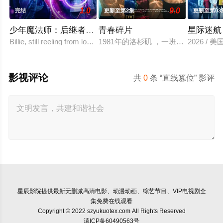
1.0
9.0
完结
更新至第2集
更新至第03
少年魔法师：后继者 第三季
青春碎片
星际迷航
Billie, still reeling from losing Alex at the
1981年的洛杉矶 ，一班精英名校
2026 /
影视评论
共
0
条 “直线篡位” 影评
星辰影院
提供最新无删减高清电影、动漫动画、综艺节目、VIP电视剧全
集免费在线观看
Copyright © 2022 szyukuotex.com All Rights Reserved
滇ICP备60490563号